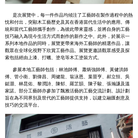
是次展覽中，每一件作品均傾注了工藝師在製作過程中的熱
忱和付出，突顯木工藝歷史及其在香港當代生活中的應用。傳
統和當代工藝師攜手創作，為彼此帶來靈感，並將自身的工藝
技巧融入為現今生活方式而創作的新作之中。此外，於展示一
系列本地作品的同時，展覽更帶來海外工藝師的精選作品，讓
觀眾在全球化視野下欣賞工藝作品。展覽更邀請觀眾感受及探
索包括經由上漆、打蠟、塗皂等木工塗裝方式。
參展本地工藝師包括：林池師傅、蕭炳強師傅、黃健洪師
傅、管小衛、劉偉昌、周健龍、翁泳恩、葉晉亨、郝立恒、吳
鋌灝、林昆佑、黎潤詩、陳郁、羅芷韻、陳子駿、張瀚謙及溫
家諾。部分工藝師亦參加了飄雅活藝的工藝交流計劃。該計劃
旨在為不同界別及世代的工藝師提供支持，以建立融匯創意及
技巧的交流平台。 