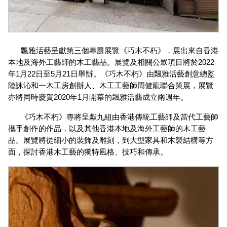
飄雅活藝呈獻第三個專題展覽《巧木不朽》，展出來自香港
本地及海外工藝師的木工藝品。展覽及相關公眾項目將於2022
年1月22日至5月21日舉辦。《巧木不朽》由飄雅活藝創意總監
陸詠沁和一木工房創辦人、木工工藝師周健龍聯合策展，展覽
亦將同時慶賀2020年1月開幕的飄雅活藝成立兩週年。 
《巧木不朽》專將呈獻九組由香港傳統工藝師及當代工藝師
攜手創作的作品，以及其他香港本地及海外工藝師的木工藝
品。展覽將從細小的裝飾及雕刻，到大型家具和木製結構等方
面，探討香港木工藝的獨特風格、技巧和傳承。