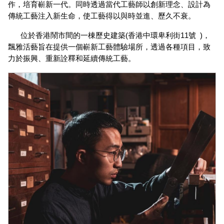
作，培育嶄新一代。同時透過當代工藝師以創新理念、設計為
傳統工藝注入新生命，使工藝得以與時並進、歷久不衰。
位於香港鬧市間的一棟歷史建築(香港中環卑利街11號  )，
飄雅活藝旨在提供一個嶄新工藝體驗場所，透過各種項目，致
力於振興、重新詮釋和延續傳統工藝。