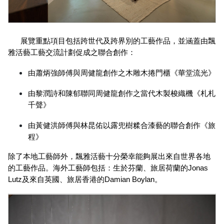
展覽重點項目包括跨世代及跨界別的工藝作品，並涵蓋由飄
雅活藝工藝交流計劃促成之聯合創作： 
由蕭炳強師傅與周健龍創作之木雕木捲門櫃《華堂流光》 
由黎潤詩和陳郁聯同周健龍創作之當代木製梭織機《札札
千聲》 
由黃健洪師傅與林昆佑以露兜樹糅合漆藝的聯合創作《旅
程》 
除了本地工藝師外，飄雅活藝十分榮幸能夠展出來自世界各地
的工藝作品。海外工藝師包括：生於芬蘭、旅居荷蘭的Jonas 
Lutz及來自英國、旅居香港的Damian Boylan。 