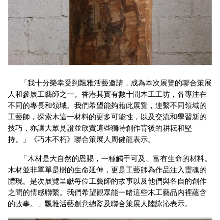
「我十分榮幸受到飄雅活藝邀請，成為本次展覽的聯合策展
人和參展工藝師之一。香港其實有數十間木工工坊，各專注在
不同的專長和領域。我們希望能夠藉此展覽，連繫不同領域的
工藝師，探索木這一材料的更多可能性，以及交流和學習新的
技巧，亦讓大眾見證並欣賞這些獨特創作背後的耕耘和堅
持。」《巧木不朽》聯合策展人周健龍表示。 
「木材是大自然的恩賜，一種觸手可及、富有生命的材料。
木材並非單單是樹的生命延伸，更是工藝師為作品注入靈魂的
體現。是次展覽呈獻每位工藝師的故事以及他們與各自的創作
之間的情感聯繫。我們希望觀眾能一睹這些木工藝品內裡蘊含
的故事。」飄雅活藝創意總監及聯合策展人陸詠沁表示。 