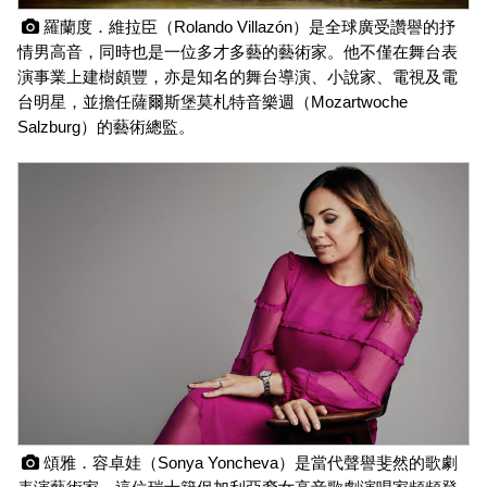
 羅蘭度．維拉臣（Rolando Villazón）是全球廣受讚譽的抒
情男高音，同時也是一位多才多藝的藝術家。他不僅在舞台表
演事業上建樹頗豐，亦是知名的舞台導演、小說家、電視及電
台明星，並擔任薩爾斯堡莫札特音樂週（Mozartwoche 
Salzburg）的藝術總監。
 頌雅．容卓娃（Sonya Yoncheva）是當代聲譽斐然的歌劇