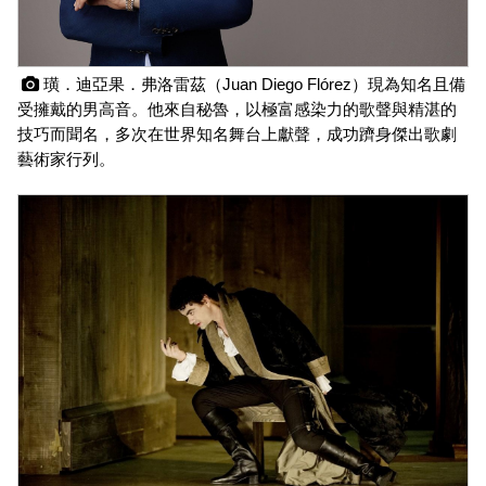
 璜．迪亞果．弗洛雷茲（Juan Diego Flórez）現為知名且備
受擁戴的男高音。他來自秘魯，以極富感染力的歌聲與精湛的
技巧而聞名，多次在世界知名舞台上獻聲，成功躋身傑出歌劇
藝術家行列。