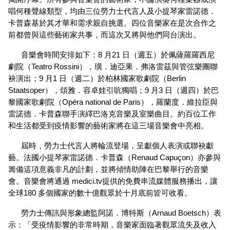
唱何種聲線類型，均由三位勞力士代言人及小提琴家雷諾德．
卡普森基於其才華和需求親自挑選。四位音樂家在是次合作之
前都曾與這些藝術家共事，而這次又將與他們同台演出。
音樂會時間安排如下：8 月21 日（週五）於佩薩羅羅西尼
劇院（Teatro Rossini），璜．迪亞果．弗洛雷茲與管弦樂團聯
袂演出；9 月1 日（週二）於柏林國家歌劇院（Berlin 
Staatsoper），頌雅．容卓娃引吭獨唱；9 月3 日（週四）於巴
黎國家歌劇院（Opéra national de Paris），羅蘭度．維拉臣與
雷諾德．卡普森聯手演繹巴洛克音樂及室樂曲目。約百位工作
和生活都受到疫情影響的藝術家將在這三場音樂會中亮相。
屆時，勞力士代言人將輪流登場，呈獻個人表演或聯袂獻
藝。法國小提琴家雷諾德．卡普森（Renaud Capuçon）亦參與
籌備這項意義非凡的計劃，並將傾情助陣在巴黎舉行的音樂
會。音樂會將通過 
medici.tv
提供的免費串流媒體服務播出，讓
全球180 多個國家的數十億觀眾於十月底前皆可收看。
勞力士傳訊與形象總監阿諾．博特斯（Arnaud Boetsch）表
示：「受疫情影響的非常時期，音樂家面臨著觀眾流失及收入