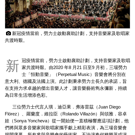
 新冠疫情當前，勞力士啟動襄助計劃，支持音樂家及歌唱家
共渡時艱。
新冠疫情當前，勞力士啟動襄助計劃，支持音樂家及歌唱
家共渡時艱。由2020 年8 月21 日至9 月初，三場勞力
士「恒動音樂」（Perpetual Music）音樂會將分別在
意大利、德國及法國上演。此計劃秉承勞力士長久的承諾，旨
在支持力求卓越的傑出音樂人才，讓音樂藝術雋永彌新，持續
為日常生活增添色彩。
三位勞力士代言人璜．迪亞果．弗洛雷茲（Juan Diego 
Flórez）、羅蘭度．維拉臣（Rolando Villazón）與頌雅．容卓
娃（Sonya Yoncheva）從一開始便一直積極響應這項計劃，他
們將與眾多音樂家與歌唱家攜手獻上精彩表演，為三場音樂會
揭開序幕。所有參與音樂會的藝術家，不論演奏何種樂器或演