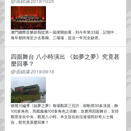
@張錦滿 2019/10/25
澳門國際音樂節我從第一屆便開始看，到今年第33屆，記憶中，
每年都跨海至少去看兩、三場場，從沒一年完全缺席。
四面舞台 八小時演出 《如夢之夢》究竟甚
麼回事？
@張錦滿 2019/09/16
賴聲川編導《如夢之夢》每場觀眾三百許，卻動用30多演員，飾
100多角色，而戲服備100多角色之倍數，並應用四面舞台，安排
觀眾坐在中央，觀賞八小時。本文旨在給沒進場而好奇人士報
告，那究竟甚麼回事？