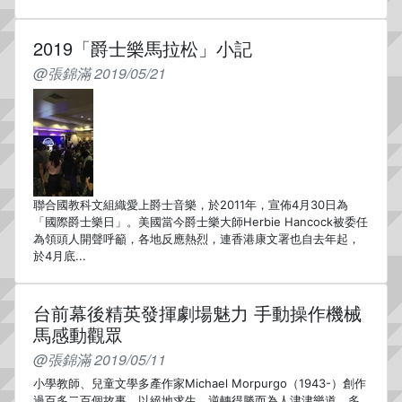
2019「爵士樂馬拉松」小記
@張錦滿 2019/05/21
聯合國教科文組織愛上爵士音樂，於2011年，宣佈4月30日為
「國際爵士樂日」。美國當今爵士樂大師Herbie Hancock被委任
為領頭人開聲呼籲，各地反應熱烈，連香港康文署也自去年起，
於4月底...
台前幕後精英發揮劇場魅力 手動操作機械
馬感動觀眾
@張錦滿 2019/05/11
小學教師、兒童文學多產作家Michael Morpurgo（1943-）創作
過百多二百個故事，以絕地求生、逆轉得勝而為人津津樂道，多