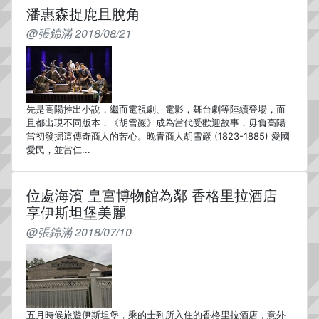
潘惠森捉鹿且脫角
@張錦滿 2018/08/21
先是高陽推出小說，繼而電視劇、電影，舞台劇等陸續登場，而
且都出現不同版本，《胡雪巖》成為當代受歡迎故事，毋負高陽
當初發掘這傳奇商人的苦心。晚青商人胡雪巖 (1823-1885) 愛國
愛民，並當仁...
位處海濱 皇宮博物館為鄰 香格里拉酒店
享伊斯坦堡美麗
@張錦滿 2018/07/10
五月時候旅遊伊斯坦堡，乘的士到所入住的香格里拉酒店，意外