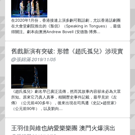
在2020年1月份，香港接連上演多齣可觀話劇，尤以香港話劇團
在大會堂劇院推出的《叛侶》（Speaking in Tongues），最值
得關注。劇本由澳洲Andrew Bovell (安德魯‧博弗...
舊戲新演有突破: 形體《趙氏孤兒》涉現實
@張錦滿 2019/11/05
《趙氏孤兒》劇名早已廣泛流傳，然而其故事內容卻未必為大眾
所知。原來它乃真人真事，相關歷史事件記載，最早見於《左
傳》（公元前400多年），後來出現在司馬遷《史記•趙世家》
（公元前90年），以及劉向...
王羽佳與維也納愛樂樂團 澳門火爆演出