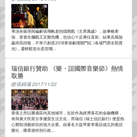
導演余振球與編劇張飛帆老拍擋開戲《主席萬歲》，故事略牽
強，冒發生爛戲王災難危機，也信心十足勇往直前。結果高風險
贏得高回報，不單只創造2018香港劇壇開門紅 (各場門票全部賣
光)，還輕鬆造出惹笑嘲...
瑞信銀行贊助 《樂・誼國際音樂節》熱情
取勝
@張錦滿 2017/11/22
香港之所以勝過區內其他城市，在於作為經濟基石的金融機構，
肯與廣大民眾分享優質生活文化，而瑞信 (瑞士信託銀行) 便是熱
心贊助演藝節目的強大企業。由著名大提琴家李垂誼成立的垂誼
樂社，獲香港特別行政...