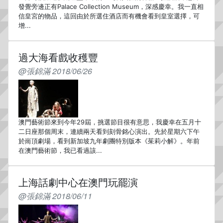
發覺旁邊正有Palace Collection Museum，深感慶幸。我一直相
信皇宮的物品，這回由於所選住酒店而有機會看到皇室選擇，可
增...
過大海看戲收穫豐
@張錦滿 2018/06/26
澳門藝術節來到今年29屆，挑選節目很有意思，我慶幸在五月十
二日座那個周末，連續兩天看到刻骨銘心演出。先於星期六下午
於崗頂劇場，看到新加坡九年劇團特別版本《茱莉小解》。年前
在澳門藝術節，我已看過該...
上海話劇中心在澳門玩罷演
@張錦滿 2018/06/11