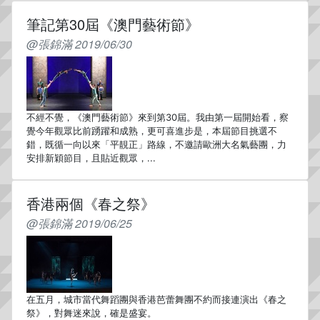
筆記第30屆《澳門藝術節》
@張錦滿 2019/06/30
不經不覺，《澳門藝術節》來到第30屆。我由第一屆開始看，察
覺今年觀眾比前踴躍和成熟，更可喜進步是，本屆節目挑選不
錯，既循一向以來「平靚正」路線，不邀請歐洲大名氣藝團，力
安排新穎節目，且貼近觀眾，...
香港兩個《春之祭》
@張錦滿 2019/06/25
在五月，城市當代舞蹈團與香港芭蕾舞團不約而接連演出《春之
祭》，對舞迷來說，確是盛宴。