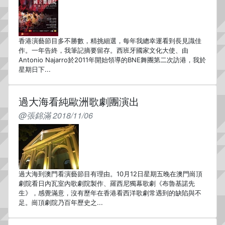
香港演藝節目多不勝數，精挑細選，每年我總幸運看到長見識佳
作。一年告終，我筆記摘要留存。西班牙國家文化大使、由
Antonio Najarro於2011年開始領導的BNE舞團第二次訪港，我於
星期日下...
過大海看純歐洲歌劇團演出
@張錦滿 2018/11/06
過大海到澳門看演藝節目有理由。10月12日星期五晚在澳門崗頂
劇院看日內瓦室內歌劇院製作、羅西尼獨幕歌劇《布魯基諾先
生》，感覺滿意，沒有歷年在香港看西洋歌劇常遇到的缺陷與不
足。崗頂劇院乃百年歷史之...