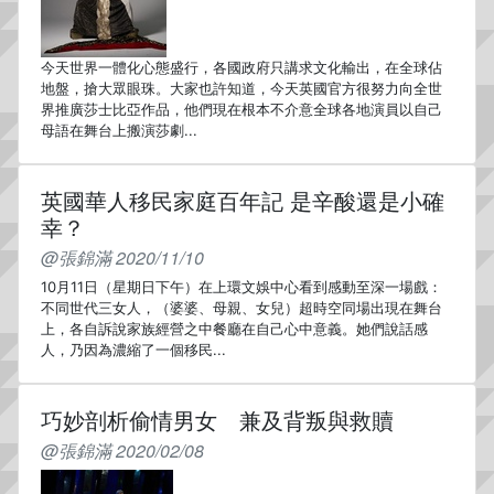
今天世界一體化心態盛行，各國政府只講求文化輸出，在全球佔
地盤，搶大眾眼珠。大家也許知道，今天英國官方很努力向全世
界推廣莎士比亞作品，他們現在根本不介意全球各地演員以自己
母語在舞台上搬演莎劇...
英國華人移民家庭百年記 是辛酸還是小確
幸？
@張錦滿 2020/11/10
10月11日（星期日下午）在上環文娛中心看到感動至深一場戲：
不同世代三女人，（婆婆、母親、女兒）超時空同場出現在舞台
上，各自訴說家族經營之中餐廳在自己心中意義。她們說話感
人，乃因為濃縮了一個移民...
巧妙剖析偷情男女 兼及背叛與救贖
@張錦滿 2020/02/08