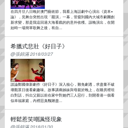
在四月廿八日晚於澳門藝術節，我看上海話劇中心演出《資本•
論》，見舞台突然出現「罷演」一幕，管窺到國內大城市劇團創
新求變，那是我這回過大海看戲的的意外收穫。該晚演出，在開
始時一場簡單歌舞之後，有自...
希臘式悲壯《好日子》
@張錦滿 2018/03/27
談論鄭國偉新劇作《好日子》深入核心，難免劇透，求盡量不破
壞觀眾日後看劇趣味。故事講兩姊妹與母親於晚上，在睡房裡坦
白對話，抖出父親以前在家中對她們三人惡行，剖開香港一個看
似幸福家庭，內裡惡臭醜陋盡...
輕鬆惹笑嘲諷怪現象
@張錦滿 2018/01/30