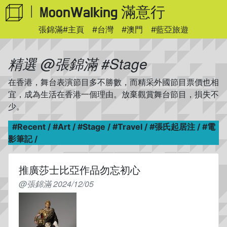
WhatsApp
MoonWalking 滿意行
|
張錦滿#主頁
#台灣
#澳門
#藍亞旅遊
精選
@張錦滿
#Stage
在香港，舞台表演節目多不勝數，而精采外國節目票價也相
宜，成為生活在香港一個理由。放棄觀賞舞台節目，損失不
少。
#Recent
/
#Art
/
#Stage
/
#Travel
/
#張氏起居注
/
#電
影筆記
/
推廣莎士比亞作品勿忘初心
@張錦滿 2024/12/05