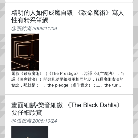
精明的人如何成魔自毀 《致命魔術》寫人
性有精采筆觸
@張錦滿 2006/11/09
電影《致命魔術》（《The Prestige》，港譯《死亡魔法》，台
譯《頂尖對決》）開頭和結尾都引用相同的話，解釋魔術表演的
秘訣，那就是：一、the pledge（虛則實之）；二、the tur...
畫面細膩•樂音細微 《The Black Dahlia》
要仔細欣賞
@張錦滿 2006/10/24