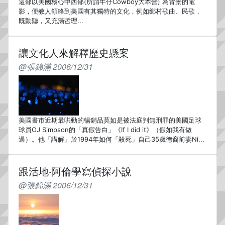
這部以美國核心中西部(所謂牛仔Cowboy大本營) 為背景的電
影，便教人領略到美國有其獨特的文化，例如鄉村歌曲、民歌，
既動聽，又充滿哲理...
讓文化人來解釋歷史懸案
@張錦滿 2006/12/31
美國書市近期最哄動的暢銷品莫如是被法庭判無刑罪的美國足球
球員OJ Simpson的「真假告白」《If I did it》（假如我有做
過）。他「講解」於1994年如何「殺死」自己35歲德裔前妻Ni...
跟活地‧阿倫學寫偵探小說
@張錦滿 2006/12/31