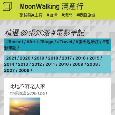
WhatsApp
MoonWalking 滿意行
|
張錦滿#主頁
#台灣
#澳門
#藍亞旅遊
精選
@張錦滿
#電影筆記
#Recent
/
#Art
/
#Stage
/
#Travel
/
#張氏起居注
/
#電
影筆記
/
2021
/
2020
/
2019
/
2018
/
2017
/
2016
/
2015
/
2014
/
2013
/
2012
/
2011
/
2010
/
2009
/
2008
/
2007
/
2006
/
此地不容老人家
@張錦滿 2006/12/31